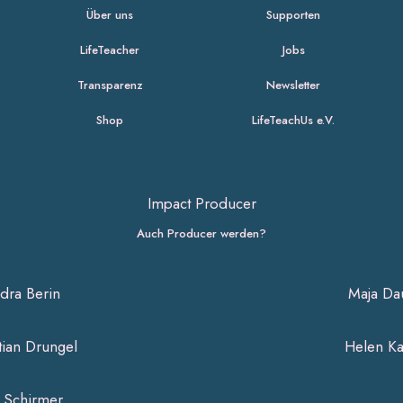
Über uns
Supporten
LifeTeacher
Jobs
Transparenz
Newsletter
Shop
LifeTeachUs e.V.
Impact Producer
Auch Producer werden?
dra Berin
Maja Da
tian Drungel
Helen K
s Schirmer