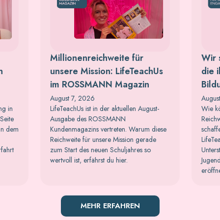
Millionenreichweite für
Wir 
n
unsere Mission: LifeTeachUs
die 
im ROSSMANN Magazin
Bild
August 7, 2026
Augus
ng in
LifeTeachUs ist in der aktuellen August-
Wie kö
Seite
Ausgabe des ROSSMANN
Reichw
 in dem
Kundenmagazins vertreten. Warum diese
schaff
Reichweite für unsere Mission gerade
LifeTe
rfahrt
zum Start des neuen Schuljahres so
Unters
wertvoll ist, erfährst du hier.
Jugend
eröffn
MEHR ERFAHREN