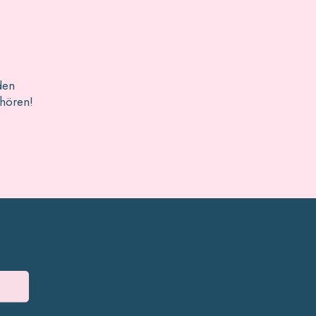
den
 hören!