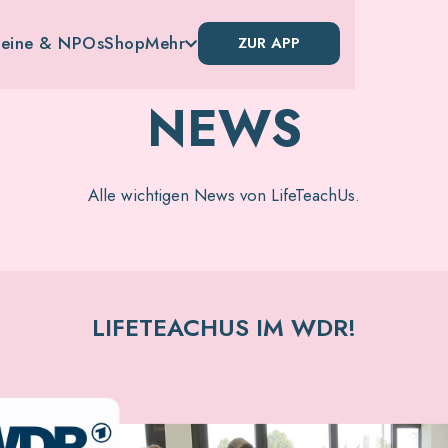
reine & NPOs
Shop
Mehr
ZUR APP

NEWS
Alle wichtigen News von LifeTeachUs.
LIFETEACHUS IM WDR!