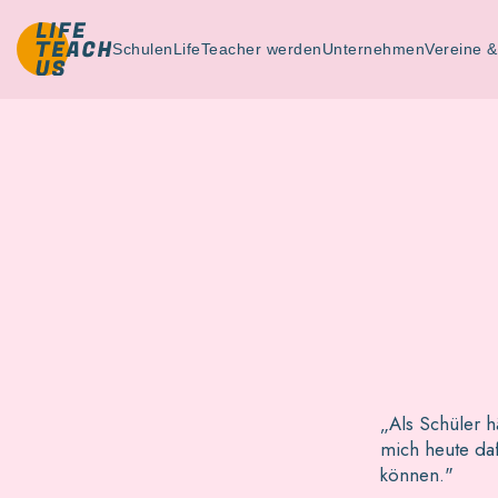
Schulen
LifeTeacher werden
Unternehmen
Vereine 
„Als Schüler h
mich heute daf
können."