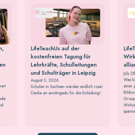
n,
LifeTeachUs auf der
Life
kostenfreien Tagung für
Wirk
ten
Lehrkräfte, Schulleitungen
alli
und Schulträger in Leipzig
July 2
Was ka
August 3, 2026
wert
einer 
Schulen in Sachsen werden endlich rosa!
Bildun
Danke an excitingedu für die Einladung!
jede
Group
nd
Wirkun
spanne