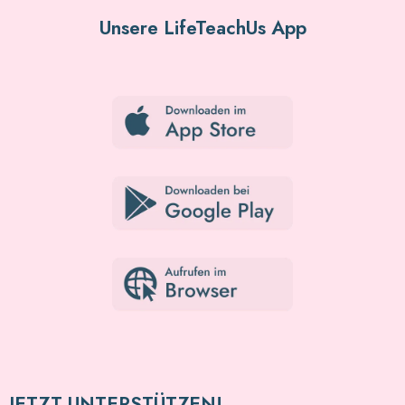
Unsere LifeTeachUs App
JETZT UNTERSTÜTZEN!