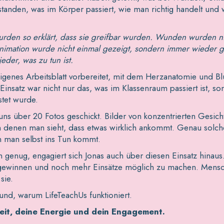
rstanden, was im Körper passiert, wie man richtig handelt und
urden so erklärt, dass sie greifbar wurden. Wunden wurden n
animation wurde nicht einmal gezeigt, sondern immer wieder ge
jeder, was zu tun ist.
eigenes Arbeitsblatt vorbereitet, mit dem Herzanatomie und Blu
insatz war nicht nur das, was im Klassenraum passiert ist, s
stet wurde.
uns über 20 Fotos geschickt. Bilder von konzentrierten Gesich
denen man sieht, dass etwas wirklich ankommt. Genau solc
 man selbst ins Tun kommt.
 genug, engagiert sich Jonas auch über diesen Einsatz hinaus.
 gewinnen und noch mehr Einsätze möglich zu machen. Mensc
sie.
und, warum LifeTeachUs funktioniert.
Zeit, deine Energie und dein Engagement.