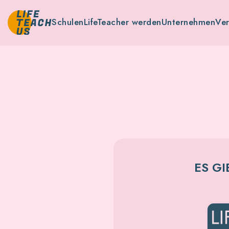
Schulen
LifeTeacher werden
Unternehmen
Ve
ES GI