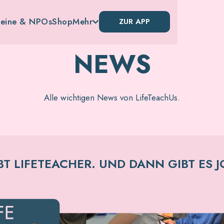
reine & NPOs
Shop
Mehr
ZUR APP

NEWS
Alle wichtigen News von LifeTeachUs.
BT LIFETEACHER. UND DANN GIBT ES 