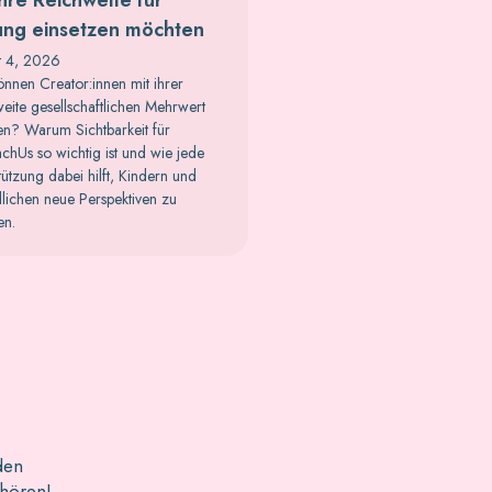
ung einsetzen möchten
t 4, 2026
nnen Creator:innen mit ihrer
eite gesellschaftlichen Mehrwert
en? Warum Sichtbarkeit für
achUs so wichtig ist und wie jede
tützung dabei hilft, Kindern und
lichen neue Perspektiven zu
en.
den
 hören!