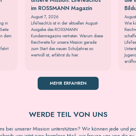
im ROSSMANN Magazin
Bild
August 7, 2026
Augus
ng in
LifeTeachUs ist in der aktuellen August-
Wie kö
Seite
Ausgabe des ROSSMANN
Reichw
 in dem
Kundenmagazins vertreten. Warum diese
schaff
Reichweite für unsere Mission gerade
LifeTe
rfahrt
zum Start des neuen Schuljahres so
Unters
wertvoll ist, erfährst du hier.
Jugend
eröffn
MEHR ERFAHREN
WERDE TEIL VON UNS
ns bei unserer Mission unterstützen? Wir können jede und je
hreib uns jetzt eine formlose Mail, wir freuen uns von dir zu