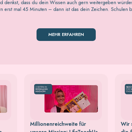
und denkst, dass du dein Wissen auch gern weitergeben würdest
rn erst mal 45 Minuten – dann ist das dein Zeichen. Schulen
MEHR ERFAHREN
Millionenreichweite für
Wir 
n
unsere Mission: LifeTeachUs
die 